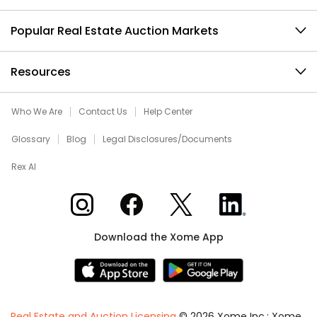
Popular Real Estate Auction Markets
Resources
Who We Are
Contact Us
Help Center
Glossary
Blog
Legal Disclosures/Documents
Rex AI
Xome on Instagram
Xome on Facebook
Xome on X
Xome on LinkedIn
Download the Xome App
Real Estate and Auction Licensing
©
2026
Xome Inc.; Xome